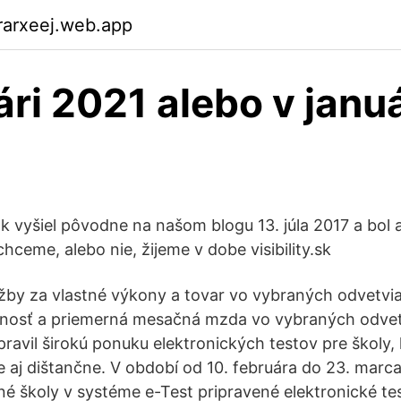
rarxeej.web.app
ári 2021 alebo v januá
ok vyšiel pôvodne na našom blogu 13. júla 2017 a bol 
chceme, alebo nie, žijeme v dobe visibility.sk
žby za vlastné výkony a tovar vo vybraných odvetvia
nosť a priemerná mesačná mzda vo vybraných odvetv
avil širokú ponuku elektronických testov pre školy, 
 aj dištančne. V období od 10. februára do 23. marca
é školy v systéme e-Test pripravené elektronické test