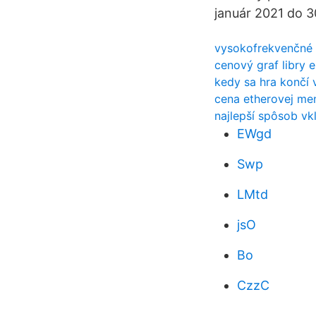
január 2021 do 3
vysokofrekvenčné
cenový graf libry 
kedy sa hra končí
cena etherovej me
najlepší spôsob vk
EWgd
Swp
LMtd
jsO
Bo
CzzC