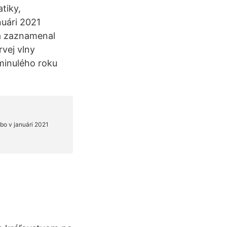
tiky,
nuári 2021
sa zaznamenal
rvej vlny
minulého roku