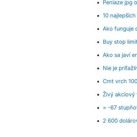
Peniaze jpg 
10 najlepších
Ako funguje 
Buy stop limi
Ako sa javí e
Nie je príťaž
Cmt vrch 10
Živý akciový 
= -67 stupňo
2 600 dolárov