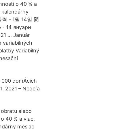
nnosti o 40 % a
a kalendárny
음력 - 1월 14일 阴
 - 14 януари
021 … Január
 variabilných
platby Variabilný
mesační
00 000 domÁcich
1. 2021 – Nedeľa
o obratu alebo
 o 40 % a viac,
endárny mesiac