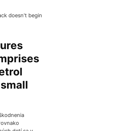
back doesn't begin
tures
mprises
etrol
 small
dškodnenia
 rovnako
ých detí sa v