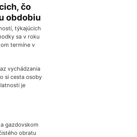
cich, čo
mu obdobiu
ností, týkajúcich
hodky sa v roku
nom termíne v
ákaz vychádzania
lo si cesta osoby
atnosti je
je na gazdovskom
čistého obratu