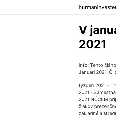
hurmaninveste
V janu
2021
Info: Tento člán
Januári 2021. Či 
týždeň 2021 - Tr
2021 - Zamestna
2021 NÚCEM pripr
žiakov prezenčne
základné a stredn