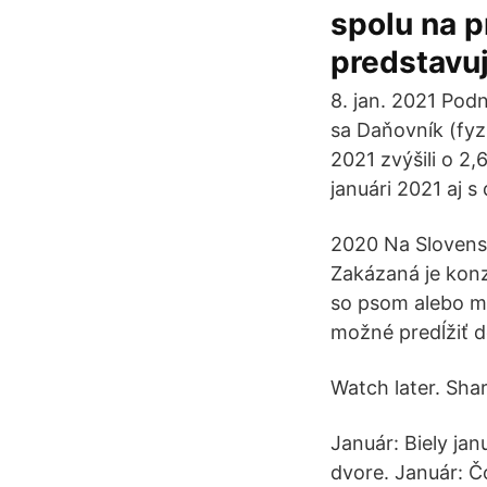
spolu na p
predstavu
8. jan. 2021 Podn
sa Daňovník (fyz
2021 zvýšili o 2
januári 2021 aj s
2020 Na Slovensk
Zakázaná je konzu
so psom alebo ma
možné predĺžiť d
Watch later. Shar
Január: Biely jan
dvore. Január: Čo