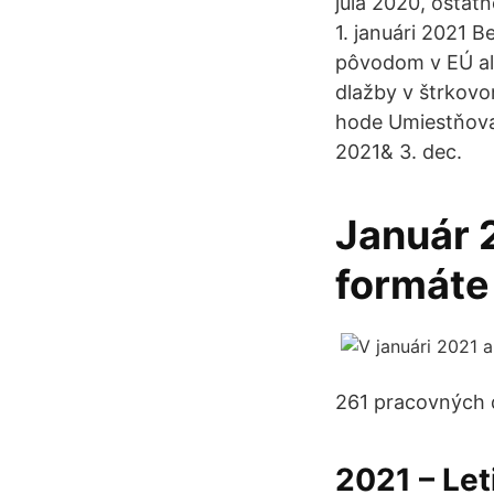
júla 2020, ostat
1. januári 2021 
pôvodom v EÚ ale
dlažby v štrkovom
hode Umiestňova
2021& 3. dec.
Január 
formáte 
261 pracovných dn
2021 – Let