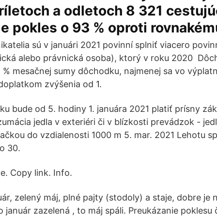
ríletoch a odletoch 8 321 cestujú
je pokles o 93 % oproti rovnaké
ikatelia sú v januári 2021 povinní splniť viacero povin
ická alebo právnická osoba), ktorý v roku 2020 Dôc
,6 % mesačnej sumy dôchodku, najmenej sa vo výplat
 doplatkom zvýšenia od 1.
u bude od 5. hodiny 1. januára 2021 platiť prísny z
mácia jedla v exteriéri či v blízkosti prevádzok - jed
čkou do vzdialenosti 1000 m 5. mar. 2021 Lehotu spl
o 30.
e. Copy link. Info.
uár, zelený máj, plné pajty (stodoly) a staje, dobre 
 január zazelená , to máj spáli. Preukázanie poklesu 