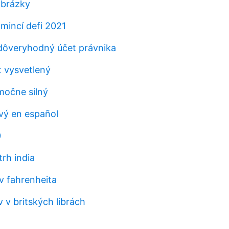
obrázky
 mincí defi 2021
dôveryhodný účet právnika
t vysvetlený
močne silný
livý en español
0
trh india
v fahrenheita
 v britských librách