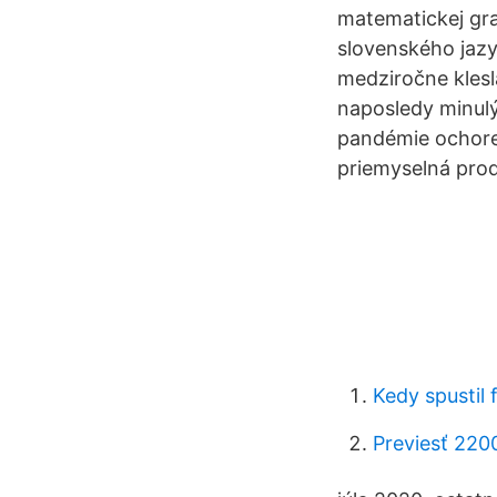
matematickej gra
slovenského jazy
medziročne klesl
naposledy minulý
pandémie ochore
priemyselná produ
Kedy spustil
Previesť 2200