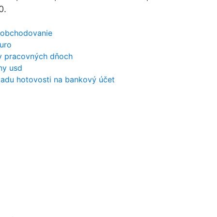
0.
 obchodovanie
euro
 v pracovných dňoch
ny usd
ladu hotovosti na bankový účet