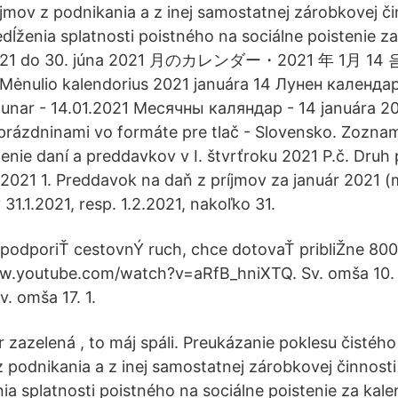
íjmov z podnikania a z inej samostatnej zárobkovej či
edĺženia splatnosti poistného na sociálne poistenie z
 2021 do 30. júna 2021 月のカレンダー・2021 年 1月 14 
ėnulio kalendorius 2021 januára 14 Лунен календар
lunar - 14.01.2021 Месячны каляндар - 14 januára 2
prázdninami vo formáte pre tlač - Slovensko. Zoznam
nie daní a preddavkov v I. štvrťroku 2021 P.č. Druh 
021 1. Preddavok na daň z príjmov za január 2021 (
ý 31.1.2021, resp. 1.2.2021, nakoľko 31.
e podporiŤ cestovnÝ ruch, chce dotovaŤ pribliŽne 8
www.youtube.com/watch?v=aRfB_hniXTQ. Sv. omša 10. 
. omša 17. 1.
 zazelená , to máj spáli. Preukázanie poklesu čistéh
z podnikania a z inej samostatnej zárobkovej činnosti
nia splatnosti poistného na sociálne poistenie za kal