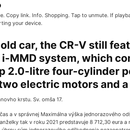
o
e. Copy link. Info. Shopping. Tap to unmute. If play
arting your device.
 old car, the CR-V still fea
 i-MMD system, which co
 2.0-litre four-cylinder p
two electric motors and a
novho krstu. Sv. omša 17.
včas a v správnej Maximálna výška jednorazového o
nželky tak v roku 2021 predstavuje 8 712,30 eura a
 úhrnu súm jednorazového odškodnenia nezaopatren