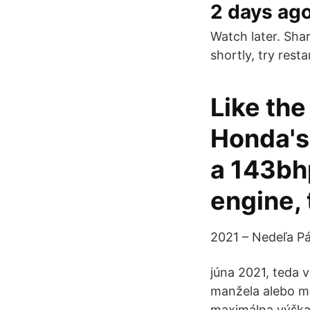
2 days ag
Watch later. Shar
shortly, try rest
Like the
Honda's
a 143bhp
engine, 
2021 – Nedeľa Pá
júna 2021, teda 
manžela alebo ma
maximálna výška