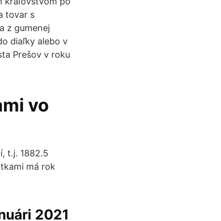
m kráľovstvom po
a tovar s
ha z gumenej
do diaľky alebo v
ta Prešov v roku
ami vo
 t.j. 1882.5
atkami má rok
anuári 2021