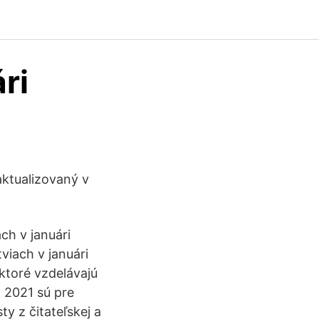
ri
aktualizovaný v
ch v januári
iach v januári
ktoré vzdelávajú
 2021 sú pre
y z čitateľskej a