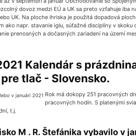
né až v septembri a január Obchodovanie so Spojený
Bezcolný dovoz medzi EÚ a UK sa preto vzťahuje iba n
bo UK. Na ploche ihriska je použitá dopadová ploc
 ako napr. stavanie iglu, súťažné disciplíny v skoku 
nie prenosných a dočasných zariadení na území mes
2021 Kalendár s prázdnin
pre tlač - Slovensko.
Rok má dokopy 251 pracovných dní,
pracovných hodín. S platenými svi
í, t.j.
isko M . R. Štefánika vybavilo v j