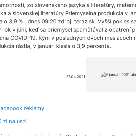
motnosti, zo slovenského jazyka a literatúry, matema
ka a slovenskej literatúry Priemyselná produkcia v ja
a o 3,9 % . dnes 09:20 zdroj: teraz.sk. Vyšší pokles 
 rok v júni, keď sa priemysel spamätával z opatrení p
nia COVID-19. Kým v posledných dvoch mesiacoch 
kcia rástla, v januári klesla o 3,9 percenta.
27.04.2021
 facebook reklamy
 zl na usd