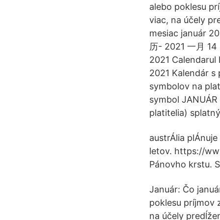
alebo poklesu pr
viac, na účely pr
mesiac január
历- 2021 一月 14 M
2021 Calendarul 
2021 Kalendár s 
symbolov na plate
symbol JANUÁR 2
platitelia) splatn
austrÁlia plÁnuj
letov. https://
Pánovho krstu. Sv
Január: Čo január
poklesu príjmov 
na účely predĺže